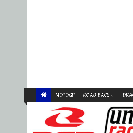
MOTOGP
ROAD RACE
DRA