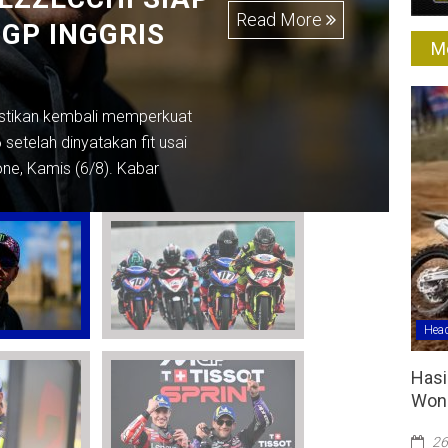
Read More
GP INGGRIS
J
M
2
stikan kembali memperkuat
Be
setelah dinyatakan fit usai
Pe
one, Kamis (6/8). Kabar
20
Head
Hasi
Wono
26