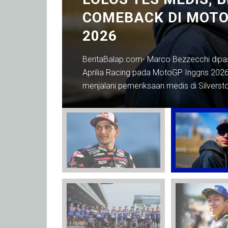
d More
COMEBACK DI MOTO
2026
BeritaBalap.com- Marco Bezzecchi dipa
Aprilia Racing pada MotoGP Inggris 2026 
menjalani pemeriksaan medis di Silverst