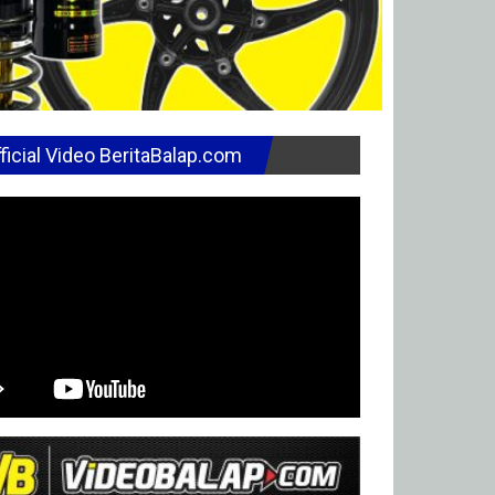
ficial Video BeritaBalap.com
Headline
Road Race