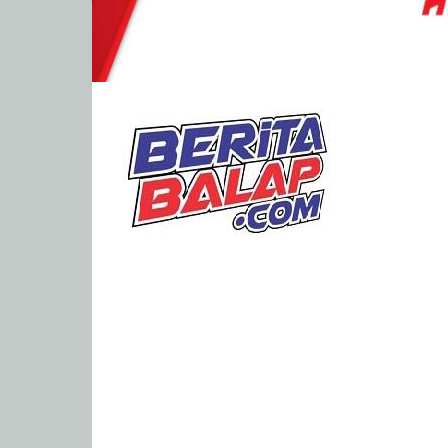
BeritaBalap.com
Portal
Berita
Balap
Paling
Lengkap