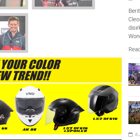
Berit
Cleo
disi
Wono
Rea
6 