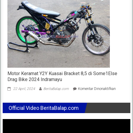
Ex
Rider
Hanya
2
Kelas
di
OnePrix
Tasikmalay
46
Up
Digabung
35-
45
Motor Keramat Y2Y Kuasai Bracket 8,5 di Some1Else
Drag Bike 2024 Indramayu
pada
22 April, 2024
BeritaBalap.com
Komentar Dinonaktifkan
Motor
Keramat
Y2Y
Official Video BeritaBalap.com
Kuasai
Bracket
8,5
di
Some1Else