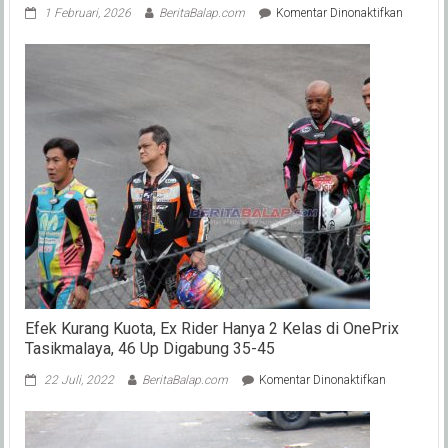
pada
1 Februari, 2026
BeritaBalap.com
Komentar Dinonaktifkan
Bukti
Kemaju
Spesial
Rookie
Toprak
Razgatli
Saat
Tes
Shaked
MotoGP
Sepang
Efek Kurang Kuota, Ex Rider Hanya 2 Kelas di OnePrix
Tasikmalaya, 46 Up Digabung 35-45
pada
22 Juli, 2022
BeritaBalap.com
Komentar Dinonaktifkan
Efek
Kurang
Kuota,