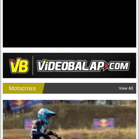
Drag
Bike
2024
Indramayu
Motocross
View All