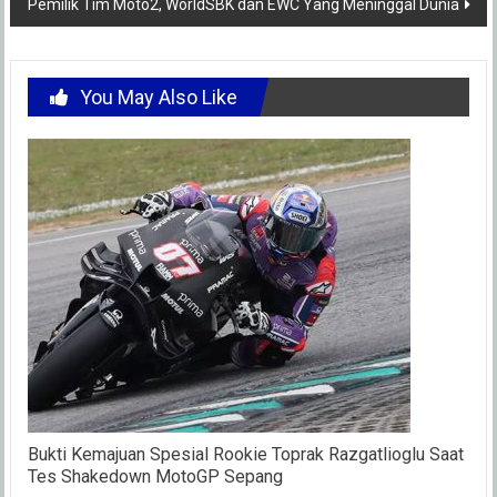
Pemilik Tim Moto2, WorldSBK dan EWC Yang Meninggal Dunia
You May Also Like
Bukti Kemajuan Spesial Rookie Toprak Razgatlioglu Saat
Tes Shakedown MotoGP Sepang