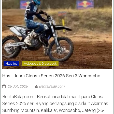
Headline
Motocross & Grasstrack
Hasil Juara Cleosa Series 2026 Seri 3 Wonosobo ‎
26 Juli, 2026
BeritaBalap.com
BeritaBalap.com- Berikut ini adalah hasil juara Cleosa
Series 2026 seri 3 yang berlangsung disirkuit Akarmas
Sumbing Mountain, Kalikajar, Wonosobo, Jateng (26-