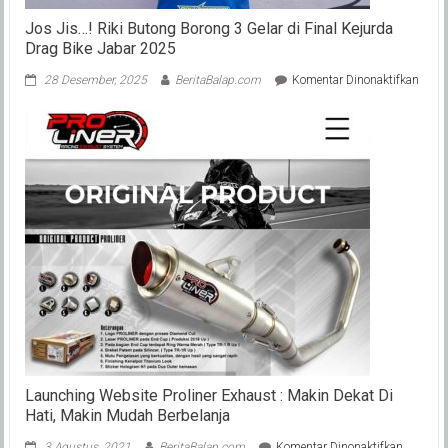
Jos Jis…! Riki Butong Borong 3 Gelar di Final Kejurda
Drag Bike Jabar 2025
pada
28 Desember, 2025
BeritaBalap.com
Komentar Dinonaktifkan
Jos
Jis…!
Riki
Buto
Boro
3
Gelar
di
Final
Kejur
Drag
Bike
Jabar
2025
Launching Website Proliner Exhaust : Makin Dekat Di
Hati, Makin Mudah Berbelanja
pada
3 Agustus, 2021
BeritaBalap.com
Komentar Dinonaktifkan