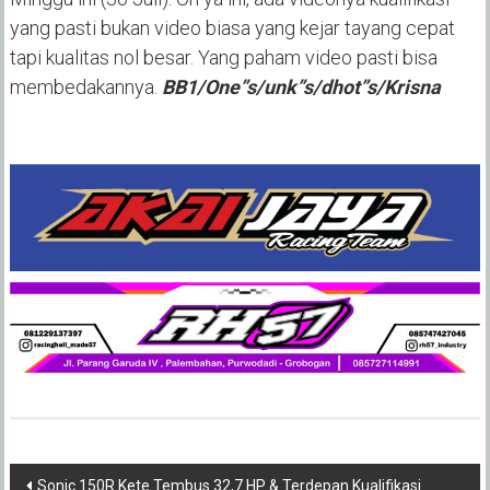
yang pasti bukan video biasa yang kejar tayang cepat
tapi kualitas nol besar. Yang paham video pasti bisa
membedakannya.
BB1/One”s/unk”s/dhot”s/Krisna
Post
Sonic 150R Kete Tembus 32,7 HP & Terdepan Kualifikasi