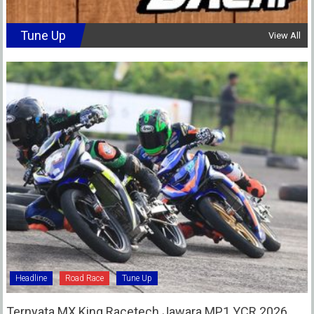
Tune Up
View All
Headline
Road Race
Tune Up
Ternyata MX King Racetech Jawara MP1 YCR 2026