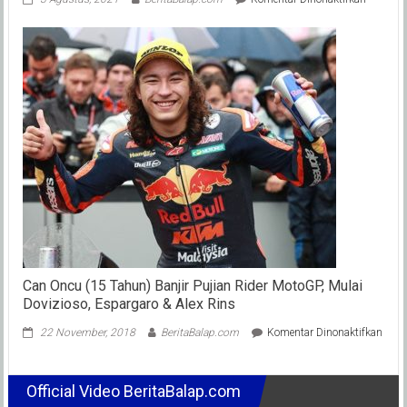
Launchi
Website
Proliner
Exhaust
:
Makin
Dekat
Di
Hati,
Makin
Mudah
Berbelan
Can Oncu (15 Tahun) Banjir Pujian Rider MotoGP, Mulai
Dovizioso, Espargaro & Alex Rins
pada
22 November, 2018
BeritaBalap.com
Komentar Dinonaktifkan
Can
Onc
(15
Official Video BeritaBalap.com
Tahu