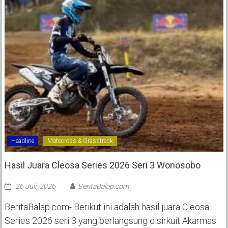
Headline
Motocross & Grasstrack
Hasil Juara Cleosa Series 2026 Seri 3 Wonosobo ‎
26 Juli, 2026
BeritaBalap.com
BeritaBalap.com- Berikut ini adalah hasil juara Cleosa
Series 2026 seri 3 yang berlangsung disirkuit Akarmas