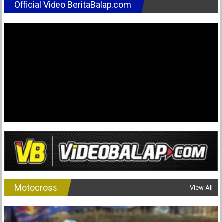
Official Video BeritaBalap.com
Mendominas
Kemenangan
Berikut
Hasil
MXGP
2022
Maggiora
Motocross
View All