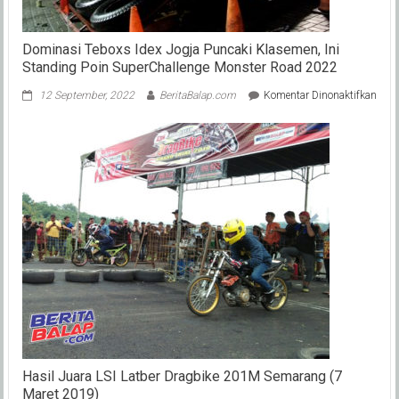
Dominasi Teboxs Idex Jogja Puncaki Klasemen, Ini
Standing Poin SuperChallenge Monster Road 2022
pada
12 September, 2022
BeritaBalap.com
Komentar Dinonaktifkan
Domi
Tebo
Idex
Jogj
Punc
Klas
Ini
Stan
Poin
Supe
Mons
Roa
202
Hasil Juara LSI Latber Dragbike 201M Semarang (7
Maret 2019)