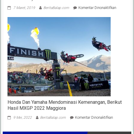
pada
7 Maret, 2019
BeritaBalap.com
Komentar Dinonaktifkan
Hasil
Juara
LSI
Latber
Dragbike
201M
Semarang
(7
Maret
2019)
Honda Dan Yamaha Mendominasi Kemenangan, Berikut
Hasil MXGP 2022 Maggiora
pada
9 Mei, 2022
BeritaBalap.com
Komentar Dinonaktifkan
Honda
Dan
Yamaha