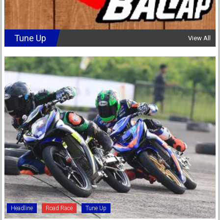
Tune Up
View All
Headline
Road Race
Tune Up