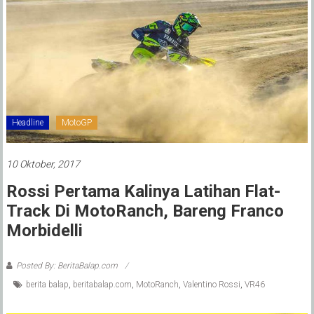
Headline
MotoGP
10 Oktober, 2017
Rossi Pertama Kalinya Latihan Flat-
Track Di MotoRanch, Bareng Franco
Morbidelli
Posted By: BeritaBalap.com
berita balap
,
beritabalap.com
,
MotoRanch
,
Valentino Rossi
,
VR46