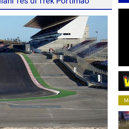
lani Tes di Trek Portimao
M