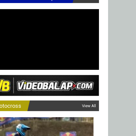
otocross
View All