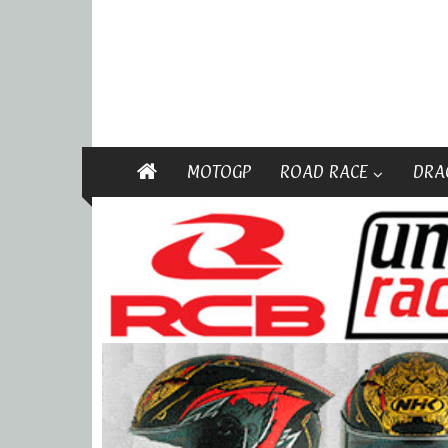
MOTOGP
ROAD RACE
DRA