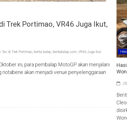
di Trek Portimao, VR46 Juga Ikut,
Head
 Tes di Trek Portimao
,
berita balap
,
beritabalap.com
,
VR46 Juga Ikut
 Oktober ini, para pembalap MotoGP akan menjalani
Hasi
Wono
ang notabene akan menjadi venue penyelenggaraan
26
Berit
Cleo
disi
Wono