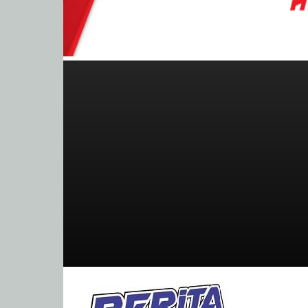
BeritaBalap.com