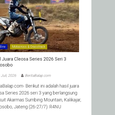
line
Motocross & Grasstrack
l Juara Cleosa Series 2026 Seri 3
sobo ‎
 Juli, 2026
BeritaBalap.com
aBalap.com- Berikut ini adalah hasil juara
sa Series 2026 seri 3 yang berlangsung
rkuit Akarmas Sumbing Mountain, Kalikajar,
sobo, Jateng (26-27/7). R4NU