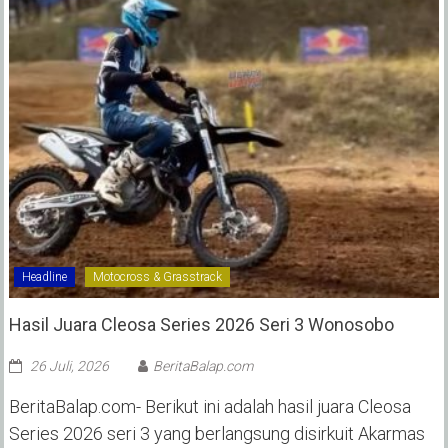
Headline
Motocross & Grasstrack
Hasil Juara Cleosa Series 2026 Seri 3 Wonosobo ‎
26 Juli, 2026
BeritaBalap.com
BeritaBalap.com- Berikut ini adalah hasil juara Cleosa
Series 2026 seri 3 yang berlangsung disirkuit Akarmas