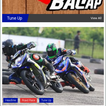
Tune Up
View All
Headline
Road Race
Tune Up