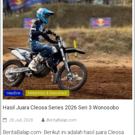
Headline
Motocross & Grasstrack
Hasil Juara Cleosa Series 2026 Seri 3 Wonosobo ‎
26 Juli, 2026
BeritaBalap.com
BeritaBalap.com- Berikut ini adalah hasil juara Cleosa