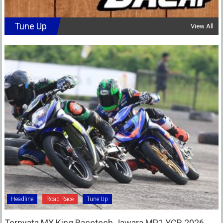
Tune Up
View All
Headline
Road Race
Tune Up
Ternyata MX King Racetech Jawara MP1 YCR 2026