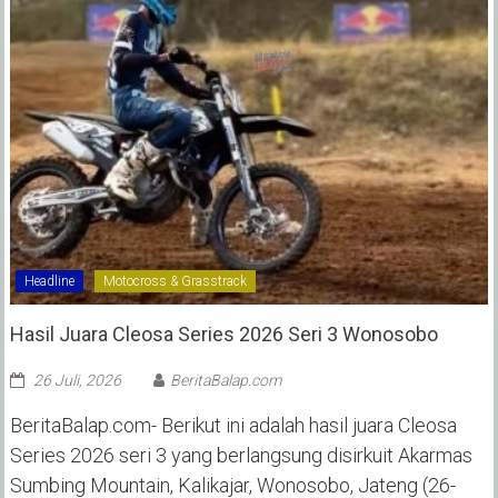
Headline
Motocross & Grasstrack
Hasil Juara Cleosa Series 2026 Seri 3 Wonosobo ‎
26 Juli, 2026
BeritaBalap.com
BeritaBalap.com- Berikut ini adalah hasil juara Cleosa
Series 2026 seri 3 yang berlangsung disirkuit Akarmas
Sumbing Mountain, Kalikajar, Wonosobo, Jateng (26-