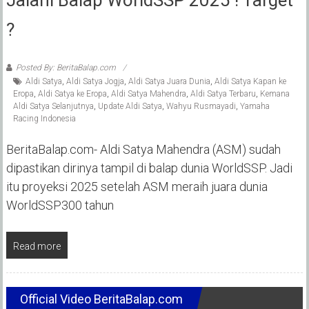
?
Posted By: BeritaBalap.com
Aldi Satya
,
Aldi Satya Jogja
,
Aldi Satya Juara Dunia
,
Aldi Satya Kapan ke
Eropa
,
Aldi Satya ke Eropa
,
Aldi Satya Mahendra
,
Aldi Satya Terbaru
,
Kemana
Aldi Satya Selanjutnya
,
Update Aldi Satya
,
Wahyu Rusmayadi
,
Yamaha
Racing Indonesia
BeritaBalap.com- Aldi Satya Mahendra (ASM) sudah
dipastikan dirinya tampil di balap dunia WorldSSP. Jadi
itu proyeksi 2025 setelah ASM meraih juara dunia
WorldSSP300 tahun
Read more
Official Video BeritaBalap.com