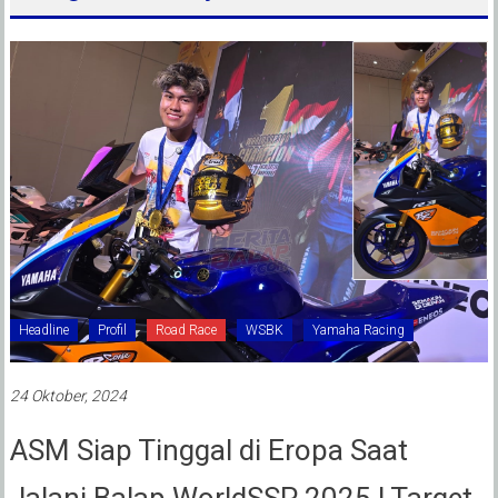
Headline
Profil
Road Race
WSBK
Yamaha Racing
24 Oktober, 2024
ASM Siap Tinggal di Eropa Saat
Jalani Balap WorldSSP 2025 ! Target