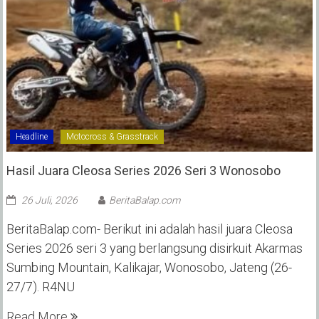
Headline
Motocross & Grasstrack
Hasil Juara Cleosa Series 2026 Seri 3 Wonosobo ‎
26 Juli, 2026
BeritaBalap.com
BeritaBalap.com- Berikut ini adalah hasil juara Cleosa
Series 2026 seri 3 yang berlangsung disirkuit Akarmas
Sumbing Mountain, Kalikajar, Wonosobo, Jateng (26-
27/7). R4NU
Read More