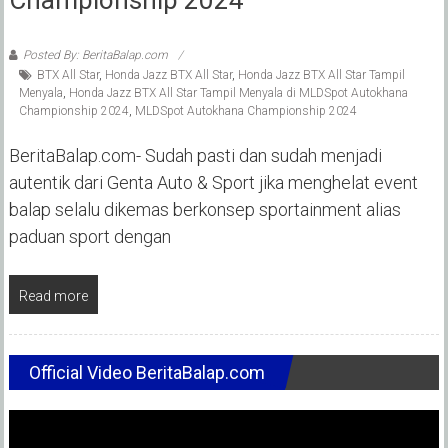
Posted By: BeritaBalap.com
BTX All Star
,
Honda Jazz BTX All Star
,
Honda Jazz BTX All Star Tampil
Menyala
,
Honda Jazz BTX All Star Tampil Menyala di MLDSpot Autokhana
Championship 2024
,
MLDSpot Autokhana Championship 2024
BeritaBalap.com- Sudah pasti dan sudah menjadi
autentik dari Genta Auto & Sport jika menghelat event
balap selalu dikemas berkonsep sportainment alias
paduan sport dengan
Read more
Official Video BeritaBalap.com