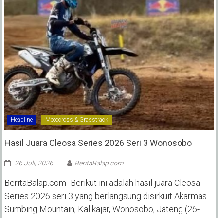
Headline
Motocross & Grasstrack
Hasil Juara Cleosa Series 2026 Seri 3 Wonosobo ‎
26 Juli, 2026
BeritaBalap.com
BeritaBalap.com- Berikut ini adalah hasil juara Cleosa
Series 2026 seri 3 yang berlangsung disirkuit Akarmas
Sumbing Mountain, Kalikajar, Wonosobo, Jateng (26-