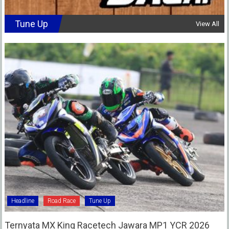
Tune Up
View All
Headline
Road Race
Tune Up
Ternyata MX King Racetech Jawara MP1 YCR 2026