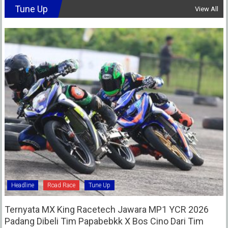
Tune Up
View All
Headline
Road Race
Tune Up
Ternyata MX King Racetech Jawara MP1 YCR 2026
Padang Dibeli Tim Papabebkk X Bos Cino Dari Tim