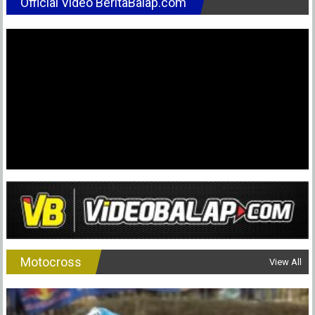
Official Video BeritaBalap.com
Motocross
View All