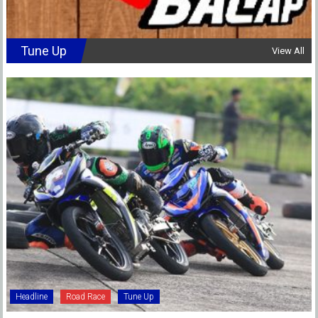
Tune Up
View All
Headline
Road Race
Tune Up