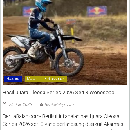
Headline
Motocross & Grasstrack
Hasil Juara Cleosa Series 2026 Seri 3 Wonosobo ‎
26 Juli, 2026
BeritaBalap.com
BeritaBalap.com- Berikut ini adalah hasil juara Cleosa
Series 2026 seri 3 yang berlangsung disirkuit Akarmas