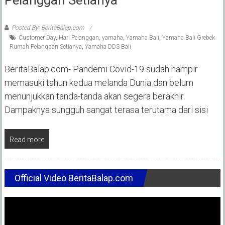
Posted By: BeritaBalap.com
Customer Day
,
Hari Pelanggan
,
yamaha
,
Yamaha Bali
,
Yamaha Bali Grebek
Rumah Pelanggan Setianya
,
Yamaha DDS Bali
BeritaBalap.com- Pandemi Covid-19 sudah hampir
memasuki tahun kedua melanda Dunia dan belum
menunjukkan tanda-tanda akan segera berakhir.
Dampaknya sungguh sangat terasa terutama dari sisi
Read more
Official Video BeritaBalap.com