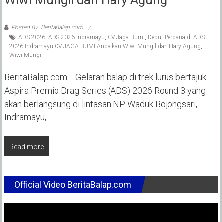
Posted By: BeritaBalap.com
ADS 2026
,
ADS 2026 Indramayu
,
CV Jaga Bumi
,
Debut Perdana di ADS
2026 Indramayu CV JAGA BUMI Andalkan Wiwi Mungil dan Hary Agung
,
Wiwi Mungil
BeritaBalap.com– Gelaran balap di trek lurus bertajuk
Aspira Premio Drag Series (ADS) 2026 Round 3 yang
akan berlangsung di lintasan NP Waduk Bojongsari,
Indramayu,
Read more
Official Video BeritaBalap.com