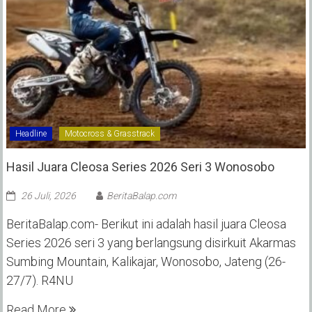
Headline
Motocross & Grasstrack
Hasil Juara Cleosa Series 2026 Seri 3 Wonosobo ‎
26 Juli, 2026
BeritaBalap.com
BeritaBalap.com- Berikut ini adalah hasil juara Cleosa
Series 2026 seri 3 yang berlangsung disirkuit Akarmas
Sumbing Mountain, Kalikajar, Wonosobo, Jateng (26-
27/7). R4NU
Read More