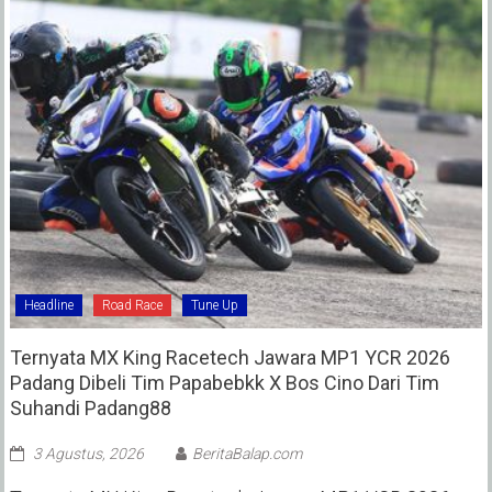
Headline
Road Race
Tune Up
Ternyata MX King Racetech Jawara MP1 YCR 2026
Padang Dibeli Tim Papabebkk X Bos Cino Dari Tim
Suhandi Padang88
3 Agustus, 2026
BeritaBalap.com