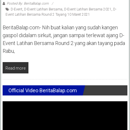
Posted By: BeritaBalap.com
D-Event
,
D-Event Latihan Bersama
,
D-Event Latihan Bersama 2021
,
D-
Event Latihan Bersama Round 2 Tayang 10 Maret 2021
BeritaBalap.com- Nih buat kalian yang sudah kangen
gaspol didalam sirkuit, jangan sampai terlewat ajang D-
Event Latihan Bersama Round 2 yang akan tayang pada
Rabu,
Read more
Official Video BeritaBalap.com