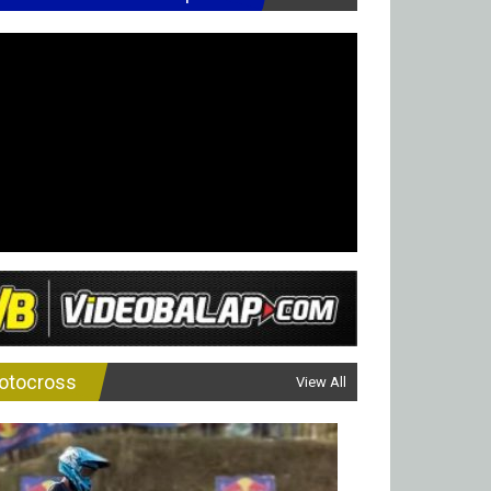
otocross
View All