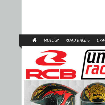
MOTOGP
ROAD RACE
DRA