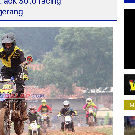
rack Soto racing
gerang
M