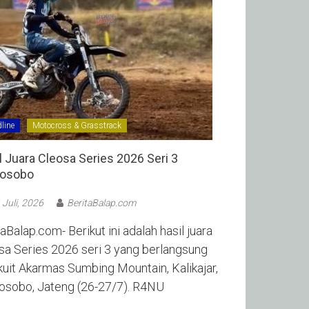
line
Motocross & Grasstrack
l Juara Cleosa Series 2026 Seri 3
sobo ‎
 Juli, 2026
BeritaBalap.com
aBalap.com- Berikut ini adalah hasil juara
sa Series 2026 seri 3 yang berlangsung
rkuit Akarmas Sumbing Mountain, Kalikajar,
sobo, Jateng (26-27/7). R4NU