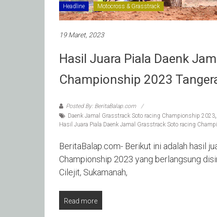
Headline
Motocross & Grasstrack
19 Maret, 2023
Hasil Juara Piala Daenk Jam
Championship 2023 Tanger
Posted By: BeritaBalap.com
Daenk Jamal Grasstrack Soto racing Championship 2023
Hasil Juara Piala Daenk Jamal Grasstrack Soto racing Cham
BeritaBalap.com- Berikut ini adalah hasil 
Championship 2023 yang berlangsung disir
Cilejit, Sukamanah,
Read more