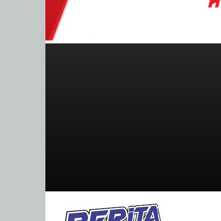
BeritaBalap.com