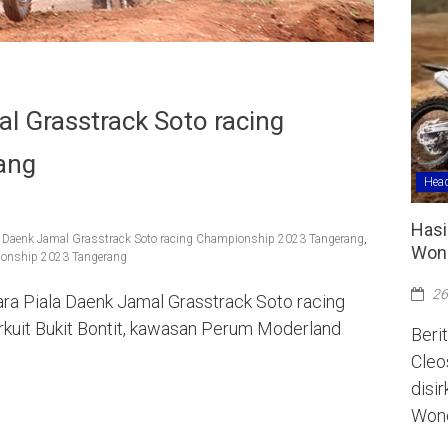
al Grasstrack Soto racing
ang
Head
Hasi
,
Daenk Jamal Grasstrack Soto racing Championship 2023 Tangerang
,
Wono
pionship 2023 Tangerang
26
juara Piala Daenk Jamal Grasstrack Soto racing
kuit Bukit Bontit, kawasan Perum Moderland
Berit
Cleo
disi
Wono