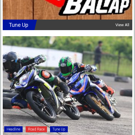
Tune Up
View All
Headline
Road Race
Tune Up