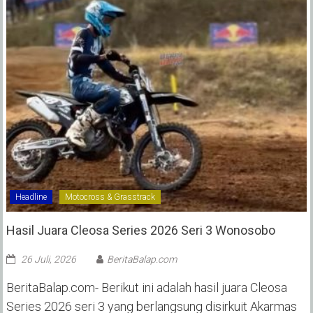
Headline
Motocross & Grasstrack
Hasil Juara Cleosa Series 2026 Seri 3 Wonosobo ‎
26 Juli, 2026
BeritaBalap.com
BeritaBalap.com- Berikut ini adalah hasil juara Cleosa
Series 2026 seri 3 yang berlangsung disirkuit Akarmas