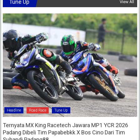
Tune Up
View All
Headline
Road Race
Tune Up
Ternyata MX King Racetech Jawara MP1 YCR 2026
Padang Dibeli Tim Papabebkk X Bos Cino Dari Tim
Suhandi Padang88