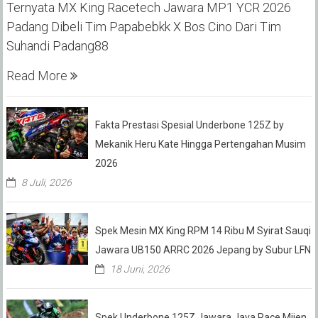
Ternyata MX King Racetech Jawara MP1 YCR 2026
Padang Dibeli Tim Papabebkk X Bos Cino Dari Tim
Suhandi Padang88
Read More
Fakta Prestasi Spesial Underbone 125Z by
Mekanik Heru Kate Hingga Pertengahan Musim
2026
8 Juli, 2026
Spek Mesin MX King RPM 14 Ribu M Syirat Sauqi
Jawara UB150 ARRC 2026 Jepang by Subur LFN
18 Juni, 2026
Spek Underbone 125Z Jawara Java Race Mijen,