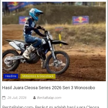
Headline
Motocross & Grasstrack
Hasil Juara Cleosa Series 2026 Seri 3 Wonosobo ‎
26 Juli, 2026
BeritaBalap.com
BeritaBalap.com- Berikut ini adalah hasil juara Cleosa