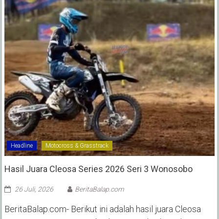
Headline
Motocross & Grasstrack
Hasil Juara Cleosa Series 2026 Seri 3 Wonosobo ‎
26 Juli, 2026
BeritaBalap.com
BeritaBalap.com- Berikut ini adalah hasil juara Cleosa