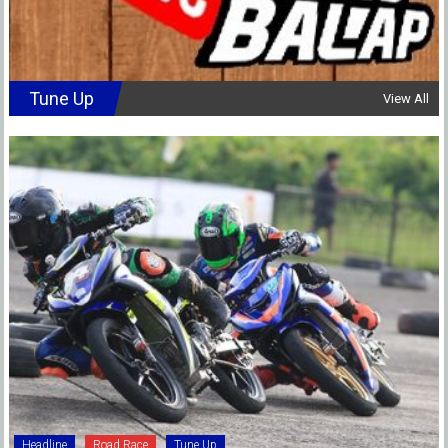
Tune Up
View All
Headline
Road Race
Tune Up