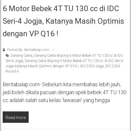
6 Motor Bebek 4T TU 130 cc di IDC
Seri-4 Jogja, Katanya Masih Optimis
dengan VP Q16 !
Posted By: BeritaBalap.com
Danang Cakra
,
Danang Cakra Boyong 6 Motor Bebek 4T TU 130 cc di IDC
Seri-4 Jogja
,
Danang Cakra Boyong 6 Motor Bebek 4T TU 130 cc di IDC Seri-4
Jogja Katanya Masih Optimis dengan VP Q16 !
,
IDC 2024 Jogja
,
IDC 2024
Round 4
Beritabalap.com- Sebelum kita membahas lebih jauh,
jadi boleh dikata pacuan dengan spek bebek 4T TU 130
cc adalah salah satu kelas ‘lawasan’ yang hingga
Read more