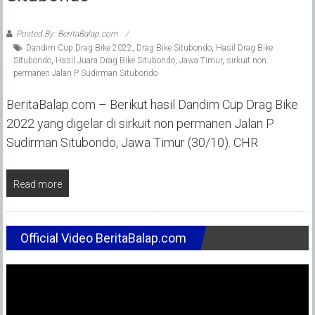
Posted By: BeritaBalap.com
Dandim Cup Drag Bike 2022
,
Drag Bike Situbondo
,
Hasil Drag Bike
Situbondo
,
Hasil Juara Drag Bike Situbondo
,
Jawa Timur
,
sirkuit non
permanen Jalan P Sudirman Situbondo
BeritaBalap.com – Berikut hasil Dandim Cup Drag Bike
2022 yang digelar di sirkuit non permanen Jalan P
Sudirman Situbondo, Jawa Timur (30/10). CHR
Read more
Official Video BeritaBalap.com