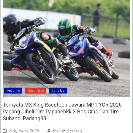
Headline
Road Race
Tune Up
Ternyata MX King Racetech Jawara MP1 YCR 2026
Padang Dibeli Tim Papabebkk X Bos Cino Dari Tim
Suhandi Padang88
3 Agustus, 2026
BeritaBalap.com