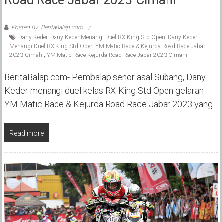
Posted By: BeritaBalap.com
Dany Keder
,
Dany Keder Menangi Duel RX-King Std Open
,
Dany Keder
Menangi Duel RX-King Std Open YM Matic Race & Kejurda Road Race Jabar
2023 Cimahi
,
YM Matic Race Kejurda Road Race Jabar 2023 Cimahi
BeritaBalap.com- Pembalap senor asal Subang, Dany
Keder menangi duel kelas RX-King Std Open gelaran
YM Matic Race & Kejurda Road Race Jabar 2023 yang
Read more