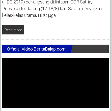
(HDC 2019) berlangsung di lintasan GOR Satria,
Purwokerto, Jateng (17-18/8) lalu. Selain menyajikan
kelas-kelas utama, HDC juga
Read more
Official Video BeritaBalap.com