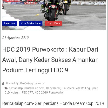
Headline
One Make Race
Road Race
21 Agustus, 2019
HDC 2019 Purwokerto : Kabur Dari
Awal, Dany Keder Sukses Amankan
Podium Tertinggi HDC 9
Posted By: BeritaBalap.com
beritabalap
,
beritabalap.com
,
Dany Keder
,
F A Motor Feze Rolling Speed
CLD Koizumi PSD 777
,
HDC 2019 Purwokerto
BeritaBalap.com- Seri perdana Honda Dream Cup 2019