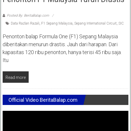
Posted By: BeritaBalap.com
Data Razlan Razali
,
F1 Sepang Malaysia
,
Sepang International Circuit
,
SIC
Penonton balap Formula One (F1) Sepang Malaysia
diberitakan menurun drastis. Jauh dari harapan. Dari
kapasitas 120 ribu penonton, hanya terisi 45 ribu saja.
Itu
Read more
Official Video BeritaBalap.com