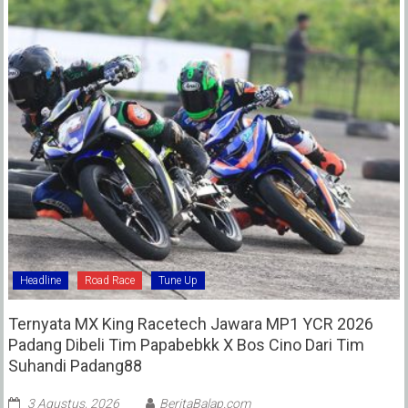
Headline
Road Race
Tune Up
Ternyata MX King Racetech Jawara MP1 YCR 2026
Padang Dibeli Tim Papabebkk X Bos Cino Dari Tim
Suhandi Padang88
3 Agustus, 2026
BeritaBalap.com