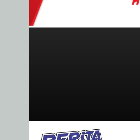
BeritaBalap.com