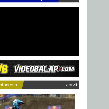
otocross
View All