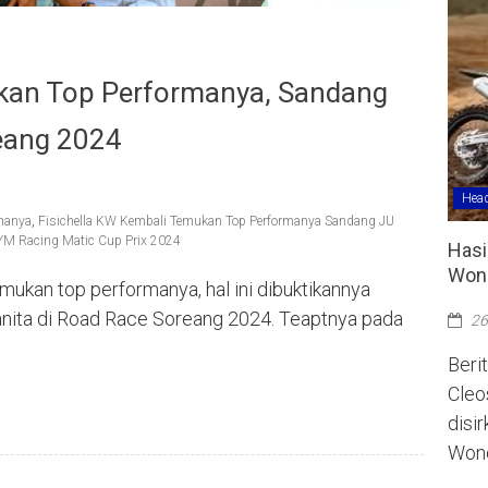
ukan Top Performanya, Sandang
eang 2024
Head
rmanya
,
Fisichella KW Kembali Temukan Top Performanya Sandang JU
YM Racing Matic Cup Prix 2024
Hasi
Wono
mukan top performanya, hal ini dibuktikannya
ita di Road Race Soreang 2024. Teaptnya pada
26
Berit
Cleo
disi
Wono