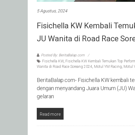
5 Agustus, 2024
Fisichella KW Kembali Tem
JU Wanita di Road Race Sor
Posted By: BeritaBalap.com
Fisichella KW
,
Fisichella KW Kembali Temukan Top Perfo
Wanita di Road Race Soreang 2024
,
Motul YM Racing
,
Motul 
BeritaBalap.com- Fisichella KW kembali te
dengan menyandang Juara Umum (JU) Wan
gelaran
Read more