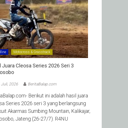
line
Motocross & Grasstrack
l Juara Cleosa Series 2026 Seri 3
sobo ‎
 Juli, 2026
BeritaBalap.com
aBalap.com- Berikut ini adalah hasil juara
sa Series 2026 seri 3 yang berlangsung
rkuit Akarmas Sumbing Mountain, Kalikajar,
sobo, Jateng (26-27/7). R4NU