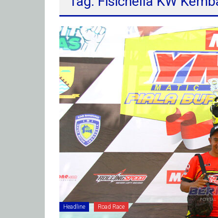
Tag: Fisichella KW Kem
Headline
Road Race