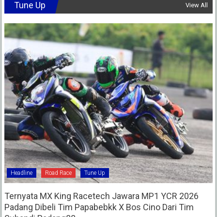
Tune Up
View All
Headline
Road Race
Tune Up
Ternyata MX King Racetech Jawara MP1 YCR 2026
Padang Dibeli Tim Papabebkk X Bos Cino Dari Tim