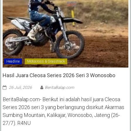
Headline
Motocross & Grasstrack
Hasil Juara Cleosa Series 2026 Seri 3 Wonosobo ‎
26 Juli, 2026
BeritaBalap.com
BeritaBalap.com- Berikut ini adalah hasil juara Cleosa
Series 2026 seri 3 yang berlangsung disirkuit Akarmas
Sumbing Mountain, Kalikajar, Wonosobo, Jateng (26-
27/7). R4NU