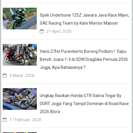
Spek Underbone 125Z Jawara Java Race Mijen,
SAE Racing Team by Kate Montor Maboer
21 April, 2026
Vario 27Hz Purwokerto Borong Podium ! Sapu
Bersih Juara 1-3 di SDW Dragbike Pemula 2026
Jogja, Apa Rahasianya ?
9 Maret, 2026
Ungkap Racikan Honda GTR Satria Tegar By
DDRT Jogja Yang Tampil Dominan di Road Race
2026 Blora
17 Februari, 2026