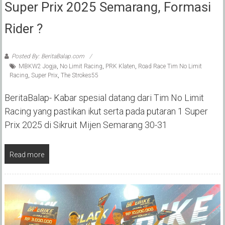
Super Prix 2025 Semarang, Formasi
Rider ?
Posted By: BeritaBalap.com
MBKW2 Jogja
,
No Limit Racing
,
PRK Klaten
,
Road Race Tim No Limit
Racing
,
Super Prix
,
The Strokes55
BeritaBalap- Kabar spesial datang dari Tim No Limit
Racing yang pastikan ikut serta pada putaran 1 Super
Prix 2025 di Sikruit Mijen Semarang 30-31
Read more