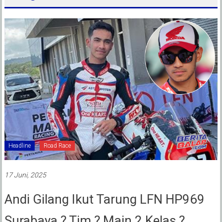
Headline
Road Race
17 Juni, 2025
Andi Gilang Ikut Tarung LFN HP969
Surabaya ? Tim ? Main 2 Kelas ?