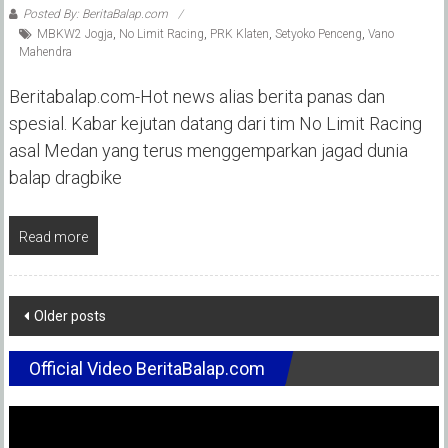
Posted By: BeritaBalap.com
MBKW2 Jogja
,
No Limit Racing
,
PRK Klaten
,
Setyoko Penceng
,
Vano
Mahendra
Beritabalap.com-Hot news alias berita panas dan
spesial. Kabar kejutan datang dari tim No Limit Racing
asal Medan yang terus menggemparkan jagad dunia
balap dragbike
Read more
Posts
Older posts
navigation
Official Video BeritaBalap.com