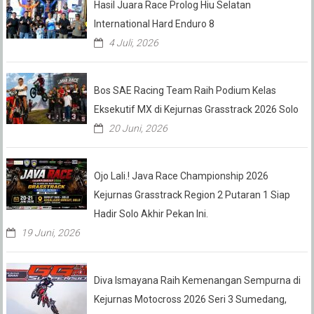
Hasil Juara Race Prolog Hiu Selatan
International Hard Enduro 8
4 Juli, 2026
Bos SAE Racing Team Raih Podium Kelas
Eksekutif MX di Kejurnas Grasstrack 2026 Solo
20 Juni, 2026
Ojo Lali.! Java Race Championship 2026
Kejurnas Grasstrack Region 2 Putaran 1 Siap
Hadir Solo Akhir Pekan Ini.
19 Juni, 2026
Diva Ismayana Raih Kemenangan Sempurna di
Kejurnas Motocross 2026 Seri 3 Sumedang,