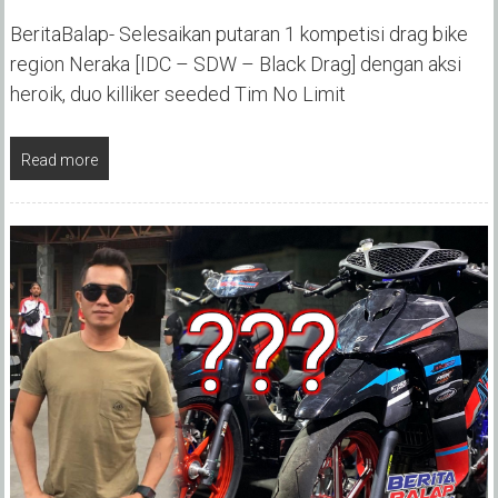
BeritaBalap- Selesaikan putaran 1 kompetisi drag bike
region Neraka [IDC – SDW – Black Drag] dengan aksi
heroik, duo killiker seeded Tim No Limit
Read more