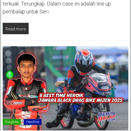
terkuak. Terungkap. Dalam case ini adalah line up
pembalap untuk Seri
Read more
Dragbike
Headline