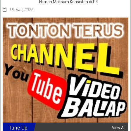
Hilman Maksum Konsisten di P4
15 Juni, 2026
Tune Up
View All