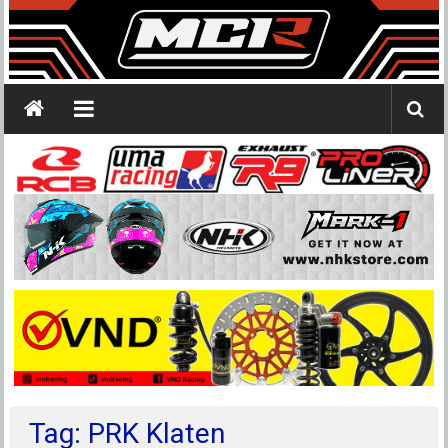
Tag: PRK Klaten