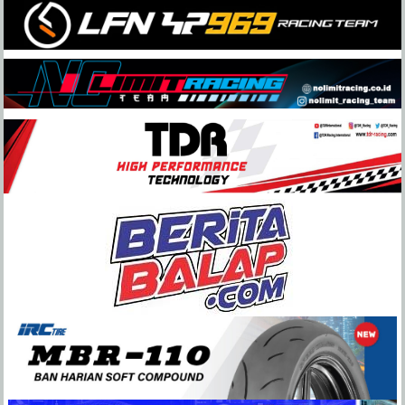
Skip
to
content
BeritaBalap.com
Portal
Berita