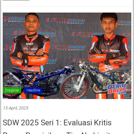
Dragbike
Headline
15 April, 2025
SDW 2025 Seri 1: Evaluasi Kritis