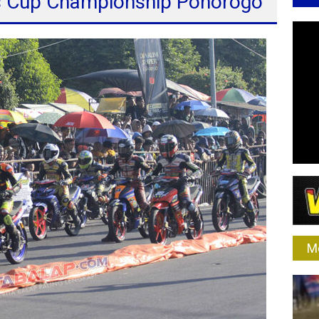
s Cup Championship Ponorogo
M