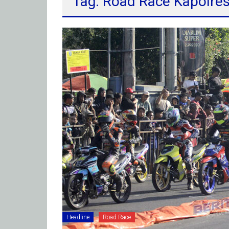
Tag: Road Race Kapolre
Headline
Road Race