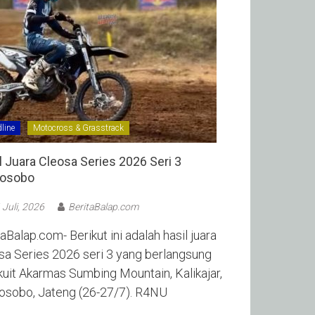
line
Motocross & Grasstrack
l Juara Cleosa Series 2026 Seri 3
sobo ‎
 Juli, 2026
BeritaBalap.com
aBalap.com- Berikut ini adalah hasil juara
sa Series 2026 seri 3 yang berlangsung
rkuit Akarmas Sumbing Mountain, Kalikajar,
sobo, Jateng (26-27/7). R4NU