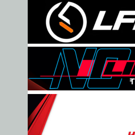
Skip
to
content