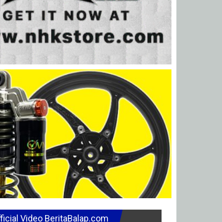
ficial Video BeritaBalap.com