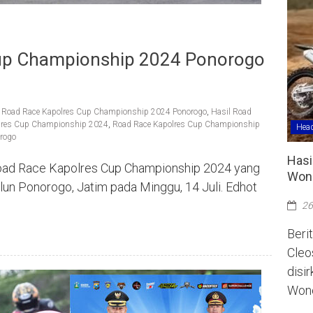
Cup Championship 2024 Ponorogo
l Road Race Kapolres Cup Championship 2024 Ponorogo
,
Hasil Road
lres Cup Championship 2024
,
Road Race Kapolres Cup Championship
Head
rogo
Hasi
l Road Race Kapolres Cup Championship 2024 yang
Wono
lun Ponorogo, Jatim pada Minggu, 14 Juli. Edhot
26
Berit
Cleo
disi
Wono