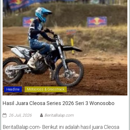
Headline
Motocross & Grasstrack
Hasil Juara Cleosa Series 2026 Seri 3 Wonosobo ‎
26 Juli, 2026
BeritaBalap.com
BeritaBalap.com- Berikut ini adalah hasil juara Cleosa