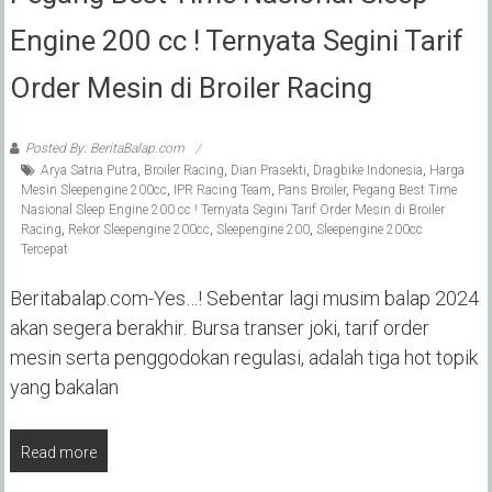
Engine 200 cc ! Ternyata Segini Tarif
Order Mesin di Broiler Racing
Posted By: BeritaBalap.com
Arya Satria Putra
,
Broiler Racing
,
Dian Prasekti
,
Dragbike Indonesia
,
Harga
Mesin Sleepengine 200cc
,
IPR Racing Team
,
Pans Broiler
,
Pegang Best Time
Nasional Sleep Engine 200 cc ! Ternyata Segini Tarif Order Mesin di Broiler
Racing
,
Rekor Sleepengine 200cc
,
Sleepengine 200
,
Sleepengine 200cc
Tercepat
Beritabalap.com-Yes…! Sebentar lagi musim balap 2024
akan segera berakhir. Bursa transer joki, tarif order
mesin serta penggodokan regulasi, adalah tiga hot topik
yang bakalan
Read more