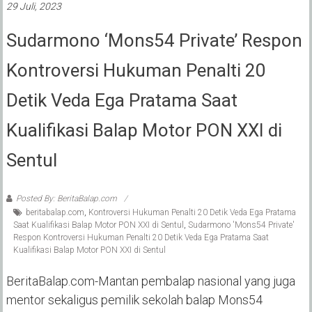
29 Juli, 2023
Sudarmono ‘Mons54 Private’ Respon
Kontroversi Hukuman Penalti 20
Detik Veda Ega Pratama Saat
Kualifikasi Balap Motor PON XXI di
Sentul
Posted By: BeritaBalap.com
beritabalap.com
,
Kontroversi Hukuman Penalti 20 Detik Veda Ega Pratama
Saat Kualifikasi Balap Motor PON XXI di Sentul
,
Sudarmono 'Mons54 Private'
Respon Kontroversi Hukuman Penalti 20 Detik Veda Ega Pratama Saat
Kualifikasi Balap Motor PON XXI di Sentul
BeritaBalap.com-Mantan pembalap nasional yang juga
mentor sekaligus pemilik sekolah balap Mons54