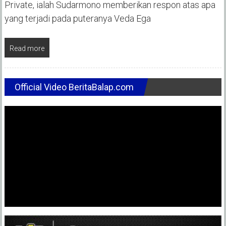
Private, ialah Sudarmono memberikan respon atas apa
yang terjadi pada puteranya Veda Ega
Read more
Official Video BeritaBalap.com