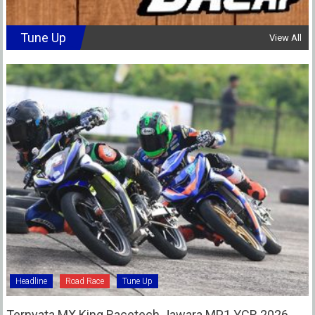
Tune Up
View All
Headline
Road Race
Tune Up
Ternyata MX King Racetech Jawara MP1 YCR 2026