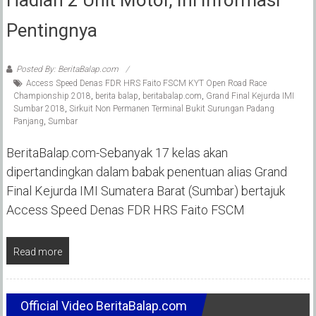
Pentingnya
Posted By: BeritaBalap.com
Access Speed Denas FDR HRS Faito FSCM KYT Open Road Race
Championship 2018
,
berita balap
,
beritabalap.com
,
Grand Final Kejurda IMI
Sumbar 2018
,
Sirkuit Non Permanen Terminal Bukit Surungan Padang
Panjang
,
Sumbar
BeritaBalap.com-Sebanyak 17 kelas akan
dipertandingkan dalam babak penentuan alias Grand
Final Kejurda IMI Sumatera Barat (Sumbar) bertajuk
Access Speed Denas FDR HRS Faito FSCM
Read more
Official Video BeritaBalap.com