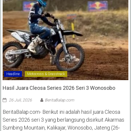
Headline
Motocross & Grasstrack
Hasil Juara Cleosa Series 2026 Seri 3 Wonosobo ‎
26 Juli, 2026
BeritaBalap.com
BeritaBalap.com- Berikut ini adalah hasil juara Cleosa
Series 2026 seri 3 yang berlangsung disirkuit Akarmas
Sumbing Mountain, Kalikajar, Wonosobo, Jateng (26-