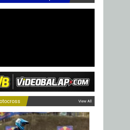
otocross
View All