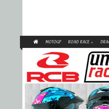
MOTOGP
ROAD RACE
DRA