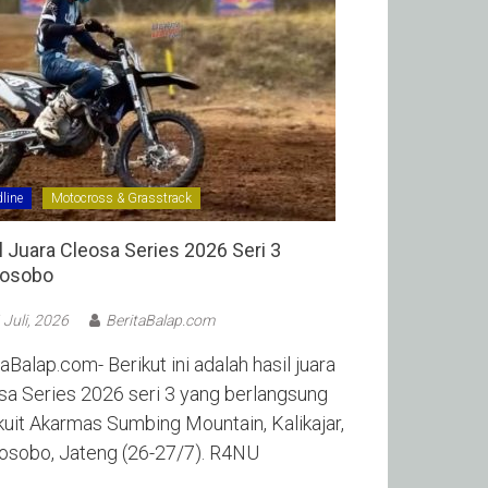
line
Motocross & Grasstrack
l Juara Cleosa Series 2026 Seri 3
sobo ‎
 Juli, 2026
BeritaBalap.com
aBalap.com- Berikut ini adalah hasil juara
sa Series 2026 seri 3 yang berlangsung
rkuit Akarmas Sumbing Mountain, Kalikajar,
sobo, Jateng (26-27/7). R4NU