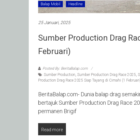
Balap Mobil
Headline
25 Januari, 2025
Sumber Production Drag Rac
Februari)
Posted By: BeritaBalap.com
Sumber Production
,
Sumber Production Drag Race 2025
,
S
Production Drag Race 2025 Siap Tayang di Cimahi (1 Februari
BeritaBalap.com- Dunia balap drag semaki
bertajuk Sumber Production Drag Race 202
permanen Brigif
Read more