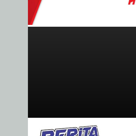
BeritaBalap.com