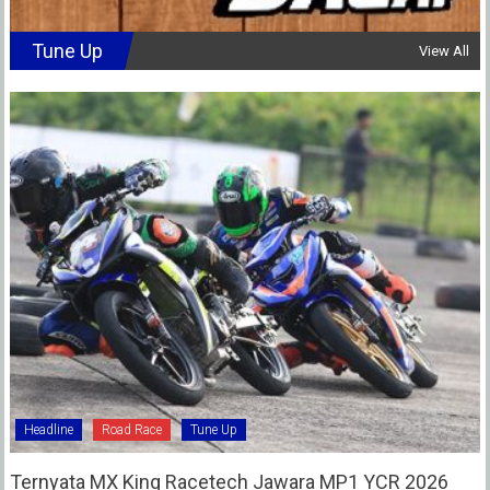
Tune Up
View All
Headline
Road Race
Tune Up
Ternyata MX King Racetech Jawara MP1 YCR 2026