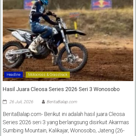
Headline
Motocross & Grasstrack
Hasil Juara Cleosa Series 2026 Seri 3 Wonosobo ‎
26 Juli, 2026
BeritaBalap.com
BeritaBalap.com- Berikut ini adalah hasil juara Cleosa
Series 2026 seri 3 yang berlangsung disirkuit Akarmas
Sumbing Mountain, Kalikajar, Wonosobo, Jateng (26-