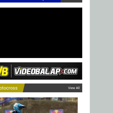
otocross
View All