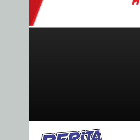
BeritaBalap.com