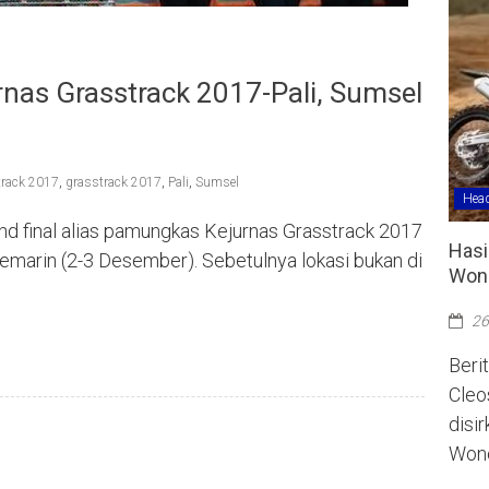
urnas Grasstrack 2017-Pali, Sumsel
track 2017
,
grasstrack 2017
,
Pali
,
Sumsel
Head
nd final alias pamungkas Kejurnas Grasstrack 2017
Hasi
kemarin (2-3 Desember). Sebetulnya lokasi bukan di
Wono
26
Berit
Cleo
disi
Wono