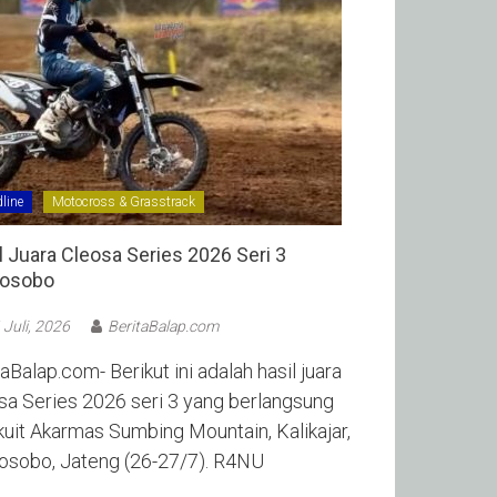
line
Motocross & Grasstrack
l Juara Cleosa Series 2026 Seri 3
sobo ‎
 Juli, 2026
BeritaBalap.com
aBalap.com- Berikut ini adalah hasil juara
sa Series 2026 seri 3 yang berlangsung
rkuit Akarmas Sumbing Mountain, Kalikajar,
sobo, Jateng (26-27/7). R4NU