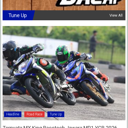
Tune Up
View All
Headline
Road Race
Tune Up
Ternyata MX King Racetech Jawara MP1 YCR 2026