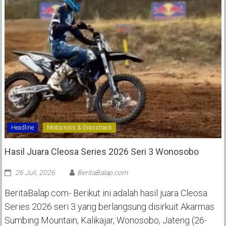
Headline
Motocross & Grasstrack
Hasil Juara Cleosa Series 2026 Seri 3 Wonosobo ‎
26 Juli, 2026
BeritaBalap.com
BeritaBalap.com- Berikut ini adalah hasil juara Cleosa
Series 2026 seri 3 yang berlangsung disirkuit Akarmas
Sumbing Mountain, Kalikajar, Wonosobo, Jateng (26-