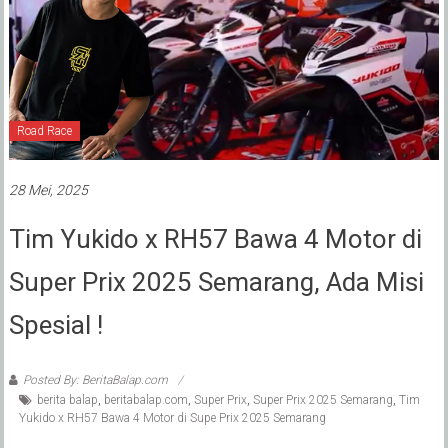
Road Race
28 Mei, 2025
Tim Yukido x RH57 Bawa 4 Motor di
Super Prix 2025 Semarang, Ada Misi
Spesial !
Posted By: BeritaBalap.com
berita balap
,
beritabalap.com
,
Super Prix
,
Super Prix 2025 Semarang
,
Tim
Yukido x RH57 Bawa 4 Motor di Supe Prix 2025 Semarang