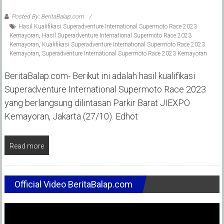
Posted By: BeritaBalap.com
Hasil Kualifikasi Superadventure International Supermoto Race 2023
Kemayoran
,
Hasil Superadventure International Supermoto Race 2023
Kemayoran
,
Kualifikasi Superadventure International Supermoto Race 2023
Kemayoran
,
Superadventure International Supermoto Race 2023 Kemayoran
BeritaBalap.com- Berikut ini adalah hasil kualifikasi
Superadventure International Supermoto Race 2023
yang berlangsung dilintasan Parkir Barat JIEXPO
Kemayoran, Jakarta (27/10). Edhot
Read more
Official Video BeritaBalap.com