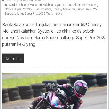
Posted By: BeritaBalap.com
Cerdik ! Chessy Mailandri Kalahkan Syauqi di Lap Akhir Bebek Goreng
Novice Super Prix 2025 Tasikmalaya
,
Chessy Meilandri
,
Super Prix 2025
,
Superchallange Super Prix 2025 Tasikmalaya
BeritaBalap.com- Tunjukan permainan cerdik ! Chessy
Meilandri kalahkan Syauqi di lap akhir kelas bebek
goreng Novice gelaran Superchallange Super Prix 2025
putaran ke-3 yang
Read more