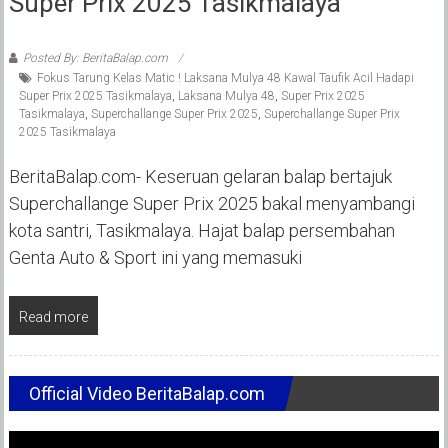
Super Prix 2025 Tasikmalaya
Posted By: BeritaBalap.com
Fokus Tarung Kelas Matic ! Laksana Mulya 48 Kawal Taufik Acil Hadapi
Super Prix 2025 Tasikmalaya
,
Laksana Mulya 48
,
Super Prix 2025
Tasikmalaya
,
Superchallange Super Prix 2025
,
Superchallange Super Prix
2025 Tasikmalaya
BeritaBalap.com- Keseruan gelaran balap bertajuk
Superchallange Super Prix 2025 bakal menyambangi
kota santri, Tasikmalaya. Hajat balap persembahan
Genta Auto & Sport ini yang memasuki
Read more
Official Video BeritaBalap.com