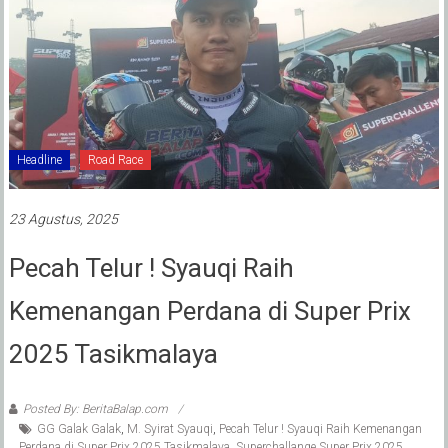
Headline
Road Race
23 Agustus, 2025
Pecah Telur ! Syauqi Raih
Kemenangan Perdana di Super Prix
2025 Tasikmalaya
Posted By: BeritaBalap.com
GG Galak Galak
,
M. Syirat Syauqi
,
Pecah Telur ! Syauqi Raih Kemenangan
Perdana di Super Prix 2025 Tasikmalaya
,
Superchallange Super Prix 2025
,