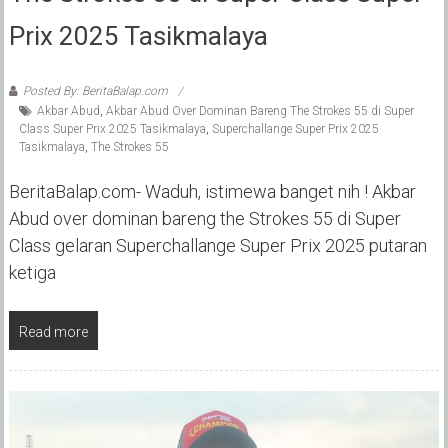
Prix 2025 Tasikmalaya
Posted By: BeritaBalap.com
Akbar Abud
,
Akbar Abud Over Dominan Bareng The Strokes 55 di Super
Class Super Prix 2025 Tasikmalaya
,
Superchallange Super Prix 2025
Tasikmalaya
,
The Strokes 55
BeritaBalap.com- Waduh, istimewa banget nih ! Akbar
Abud over dominan bareng the Strokes 55 di Super
Class gelaran Superchallange Super Prix 2025 putaran
ketiga
Read more