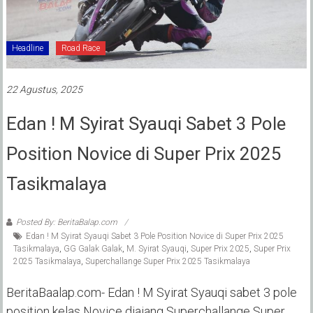
Headline
Road Race
22 Agustus, 2025
Edan ! M Syirat Syauqi Sabet 3 Pole
Position Novice di Super Prix 2025
Tasikmalaya
Posted By: BeritaBalap.com
Edan ! M Syirat Syauqi Sabet 3 Pole Position Novice di Super Prix 2025
Tasikmalaya
,
GG Galak Galak
,
M. Syirat Syauqi
,
Super Prix 2025
,
Super Prix
2025 Tasikmalaya
,
Superchallange Super Prix 2025 Tasikmalaya
BeritaBaalap.com- Edan ! M Syirat Syauqi sabet 3 pole
position kelas Novice diajang Superchallange Super