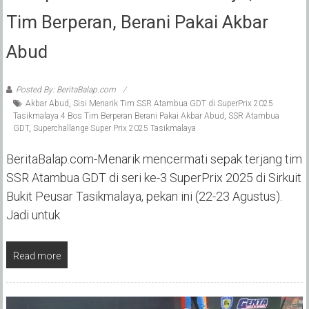
Tim Berperan, Berani Pakai Akbar
Abud
Posted By: BeritaBalap.com
Akbar Abud
,
Sisi Menarik Tim SSR Atambua GDT di SuperPrix 2025
Tasikmalaya ‎4 Bos Tim Berperan Berani Pakai Akbar Abud
,
SSR Atambua
GDT
,
Superchallange Super Prix 2025 Tasikmalaya
BeritaBalap.com-Menarik mencermati sepak terjang tim
SSR Atambua GDT di seri ke-3 SuperPrix 2025 di Sirkuit
Bukit Peusar Tasikmalaya, pekan ini (22-23 Agustus).
‎Jadi untuk
Read more