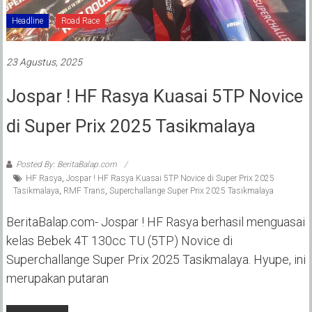
Headline
Road Race
23 Agustus, 2025
Jospar ! HF Rasya Kuasai 5TP Novice
di Super Prix 2025 Tasikmalaya
Posted By: BeritaBalap.com
HF Rasya
,
Jospar ! HF Rasya Kuasai 5TP Novice di Super Prix 2025
Tasikmalaya
,
RMF Trans
,
Superchallange Super Prix 2025 Tasikmalaya
BeritaBalap.com- Jospar ! HF Rasya berhasil menguasai
kelas Bebek 4T 130cc TU (5TP) Novice di
Superchallange Super Prix 2025 Tasikmalaya. Hyupe, ini
merupakan putaran