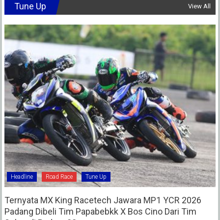
Tune Up
View All
Headline
Road Race
Tune Up
Ternyata MX King Racetech Jawara MP1 YCR 2026
Padang Dibeli Tim Papabebkk X Bos Cino Dari Tim