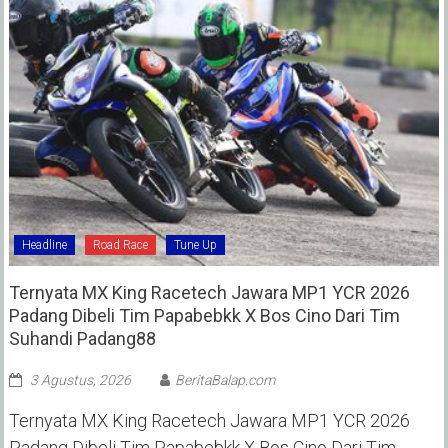
Headline
Road Race
Tune Up
Ternyata MX King Racetech Jawara MP1 YCR 2026
Padang Dibeli Tim Papabebkk X Bos Cino Dari Tim
Suhandi Padang88
3 Agustus, 2026
BeritaBalap.com
Ternyata MX King Racetech Jawara MP1 YCR 2026
Padang Dibeli Tim Papabebkk X Bos Cino Dari Tim