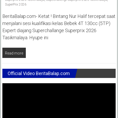
SuperPrix 2026
BeritaBalap.com- Ketat ! Bintang Nur Halif tercepat saat
menjalani sesi kualifikasi kelas Bebek 4T 130cc (5TP)
Expert diajang Superchallange Superprix 2026
Tasikmalaya. Hyupe ini
Read more
Official Video BeritaBalap.com