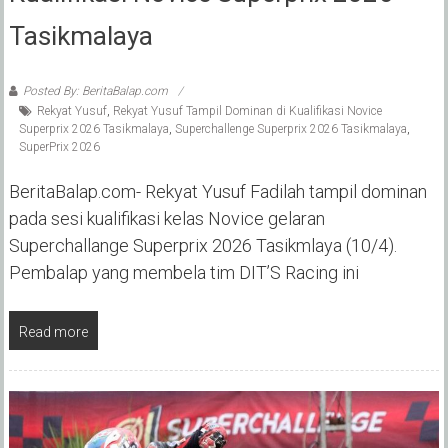
Tasikmalaya
Posted By: BeritaBalap.com
Rekyat Yusuf
,
Rekyat Yusuf Tampil Dominan di Kualifikasi Novice
Superprix 2026 Tasikmalaya
,
Superchallenge Superprix 2026 Tasikmalaya
,
SuperPrix 2026
BeritaBalap.com- Rekyat Yusuf Fadilah tampil dominan
pada sesi kualifikasi kelas Novice gelaran
Superchallange Superprix 2026 Tasikmlaya (10/4).
Pembalap yang membela tim DIT’S Racing ini
Read more