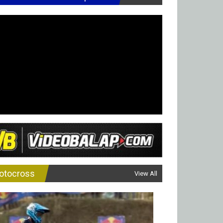
otocross
View All