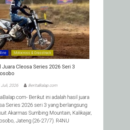
line
Motocross & Grasstrack
l Juara Cleosa Series 2026 Seri 3
sobo ‎
 Juli, 2026
BeritaBalap.com
aBalap.com- Berikut ini adalah hasil juara
sa Series 2026 seri 3 yang berlangsung
rkuit Akarmas Sumbing Mountain, Kalikajar,
sobo, Jateng (26-27/7). R4NU