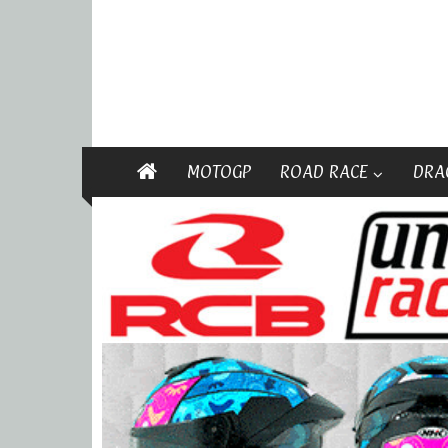
MOTOGP
ROAD RACE
DRA