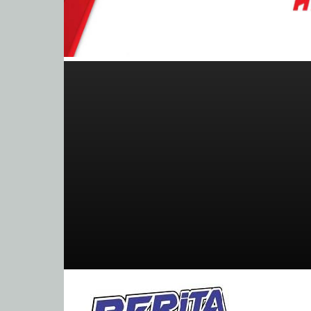
BeritaBalap.com