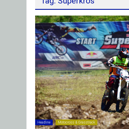
Tag: Superkros
Headline
Motocross & Grasstrack