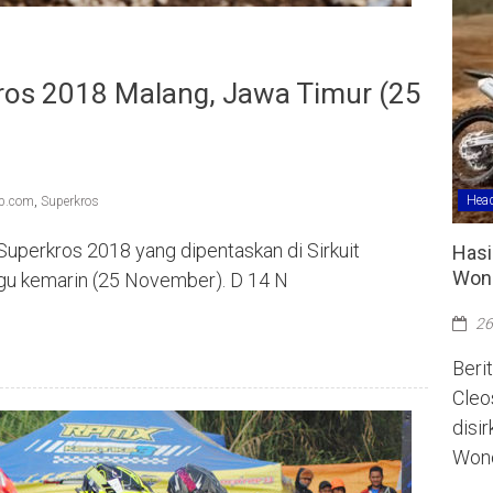
kros 2018 Malang, Jawa Timur (25
Head
ap.com
,
Superkros
 Superkros 2018 yang dipentaskan di Sirkuit
Hasi
Wono
gu kemarin (25 November). D 14 N
26
Berit
Cleo
disi
Wono