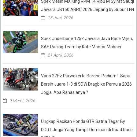
Spek Mesin MX King RPM 14 Ribu M Syirat Sauqi
Jawara UB150 ARRC 2026 Jepang by Subur LFN
18 Juni, 2026
Spek Underbone 125Z Jawara Java Race Mijen,
SAE Racing Team by Kate Montor Maboer
21 April, 2026
Vario 27Hz Purwokerto Borong Podium ! Sapu
Bersih Juara 1-3 di SDW Dragbike Pemula 2026
Jogja, Apa Rahasianya ?
9 Maret, 2026
Ungkap Racikan Honda GTR Satria Tegar By
DDRT Jogja Yang Tampil Dominan di Road Race