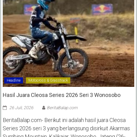
Headline
Motocross & Grasstrack
Hasil Juara Cleosa Series 2026 Seri 3 Wonosobo ‎
26 Juli, 2026
BeritaBalap.com
BeritaBalap.com- Berikut ini adalah hasil juara Cleosa
Series 2026 seri 3 yang berlangsung disirkuit Akarmas
Sumbing Mountain, Kalikajar, Wonosobo, Jateng (26-