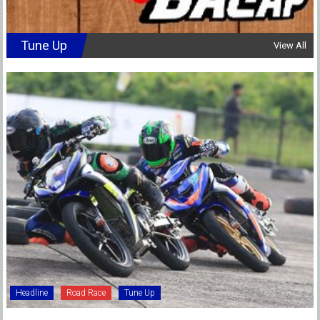
Tune Up
View All
Headline
Road Race
Tune Up