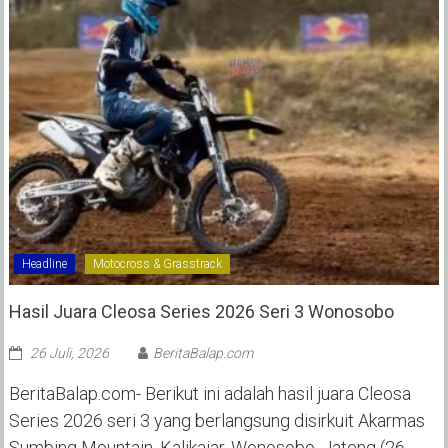
Headline
Motocross & Grasstrack
Hasil Juara Cleosa Series 2026 Seri 3 Wonosobo ‎
26 Juli, 2026
BeritaBalap.com
BeritaBalap.com- Berikut ini adalah hasil juara Cleosa
Series 2026 seri 3 yang berlangsung disirkuit Akarmas
Sumbing Mountain, Kalikajar, Wonosobo, Jateng (26-