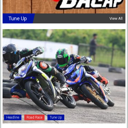
Tune Up
View All
Headline
Road Race
Tune Up