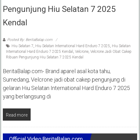
Pengunjung Hiu Selatan 7 2025
Kendal
Posted By: BeritaBalap.com
Hiu Selatan 7
,
Hiu Selatan International Hard Enduro 7 2025
,
Hiu Selatan
International Hard Enduro 7 2025 Kendal
,
Velcrone
,
Velcrone Jadi Obat Cakep
Ribuan Pengunjung Hiu Selatan 7 2025 Kendal
‎BeritaBalap.com- Brand aparel asal kota tahu,
Sumedang, Velcrone jadi obat cakep pengunjung di
gelaran Hiu Selatan International Hard Enduro 7 2025
yang berlangsung di
Read more
Official Video BeritaBalap.com