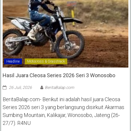
Headline
Motocross & Grasstrack
Hasil Juara Cleosa Series 2026 Seri 3 Wonosobo ‎
26 Juli, 2026
BeritaBalap.com
BeritaBalap.com- Berikut ini adalah hasil juara Cleosa
Series 2026 seri 3 yang berlangsung disirkuit Akarmas
Sumbing Mountain, Kalikajar, Wonosobo, Jateng (26-
27/7). R4NU