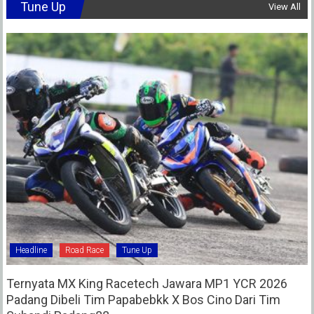
Tune Up
View All
Headline
Road Race
Tune Up
Ternyata MX King Racetech Jawara MP1 YCR 2026
Padang Dibeli Tim Papabebkk X Bos Cino Dari Tim