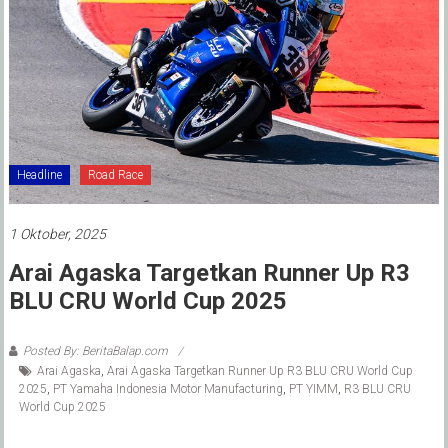
Headline
Road Race
1 Oktober, 2025
Arai Agaska Targetkan Runner Up R3
BLU CRU World Cup 2025
Posted By: BeritaBalap.com
Arai Agaska
,
Arai Agaska Targetkan Runner Up R3 BLU CRU World Cup
2025
,
PT Yamaha Indonesia Motor Manufacturing
,
PT YIMM
,
R3 BLU CRU
World Cup 2025