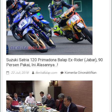
Suzuki Satria 120 Primadona Balap Ex-Rider (Jabar), 90
Persen Pakai, Ini Alasannya…!
pada
22 Juli, 2018
BeritaBalap.com
Komentar Dinonaktifkan
Suzuki
Satria
120
Primadona
Balap
Ex-
Rider
(Jabar),