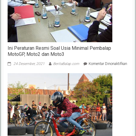
90
Persen
Pakai,
Ini
Alasannya…
Ini Peraturan Resmi Soal Usia Minimal Pembalap
MotoGP, Moto2 dan Moto3
pada
24 Desember, 2021
BeritaBalap.com
Komentar Dinonaktifkan
Ini
Perat
Resm
Soal
Usia
Mini
Pemb
Moto
Moto
dan
Moto