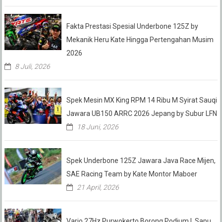
Fakta Prestasi Spesial Underbone 125Z by
Mekanik Heru Kate Hingga Pertengahan Musim
2026
8 Juli, 2026
Spek Mesin MX King RPM 14 Ribu M Syirat Sauqi
Jawara UB150 ARRC 2026 Jepang by Subur LFN
18 Juni, 2026
Spek Underbone 125Z Jawara Java Race Mijen,
SAE Racing Team by Kate Montor Maboer
21 April, 2026
Vario 27Hz Purwokerto Borong Podium ! Sapu