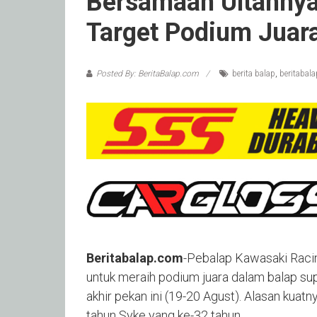
Bersamaan Ultahnya
Target Podium Jua
Posted By: BeritaBalap.com
berita balap
,
beritabal
Beritabalap.com
-Pebalap Kawasaki Raci
untuk meraih podium juara dalam balap sup
akhir pekan ini (19-20 Agust). Alasan kuat
tahun Syke yang ke-32 tahun.