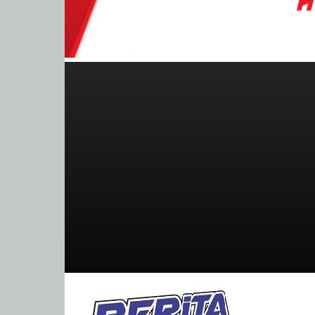
BeritaBalap.com