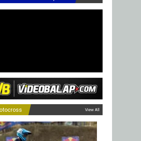
otocross
View All