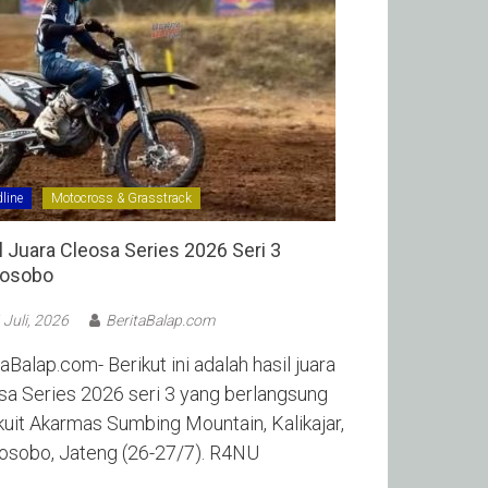
line
Motocross & Grasstrack
l Juara Cleosa Series 2026 Seri 3
sobo ‎
 Juli, 2026
BeritaBalap.com
aBalap.com- Berikut ini adalah hasil juara
sa Series 2026 seri 3 yang berlangsung
rkuit Akarmas Sumbing Mountain, Kalikajar,
sobo, Jateng (26-27/7). R4NU