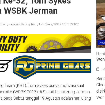
 Ke-32, Tom Sykes
ra WSBK Jerman
ap.com
,
Kawasaki Racing Team
,
Tom Sykes
,
WSBK 2017
,
ZX10R
Head
Hasi
Wono
26
Berit
Cleo
ng Team (KRT), Tom Sykes punya motivasi kuat
disi
erbike (WSBK 2017) di Sirkuit Lausitzring Jerman,
Wono
nya pada Sabtu, tanggal 19 Agustus adalah hari ulang