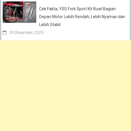
Cek Fakta, YSS Fork Sport Kit Buat Bagian
Depan Motor Lebih Rendah, Lebih Nyaman dan
Lebih Stabil
29 Desember, 2025