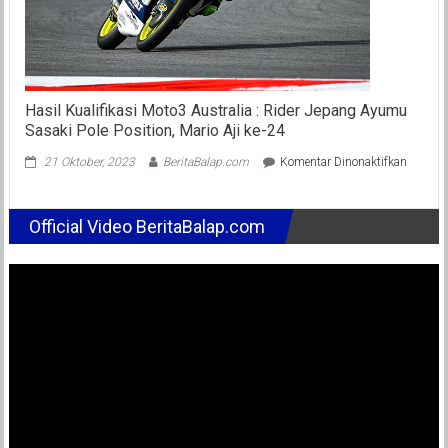
Sentul
Besar
?
Hasil Kualifikasi Moto3 Australia : Rider Jepang Ayumu
Sasaki Pole Position, Mario Aji ke-24
pada
21 Oktober, 2023
BeritaBalap.com
Komentar Dinonaktifkan
Hasil
Kualifik
Moto3
Official Video BeritaBalap.com
Austral
:
Rider
Jepang
Ayumu
Sasaki
Pole
Position
Mario
Aji
ke-
24