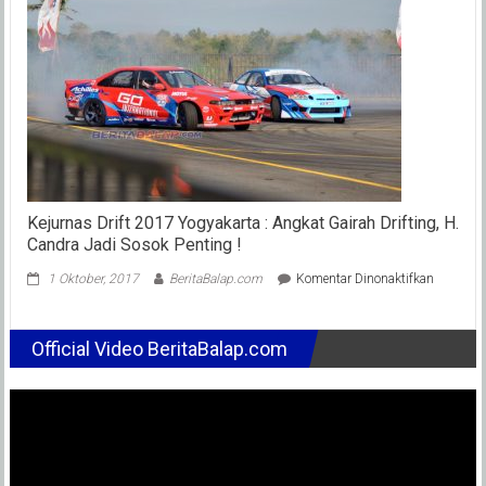
Mendomina
Race
2
Antonio
Cairoli
Menang
Kejurnas Drift 2017 Yogyakarta : Angkat Gairah Drifting, H.
Candra Jadi Sosok Penting !
pada
1 Oktober, 2017
BeritaBalap.com
Komentar Dinonaktifkan
Kejurnas
Drift
2017
Official Video BeritaBalap.com
Yogyakar
:
Angkat
Gairah
Drifting,
H.
Candra