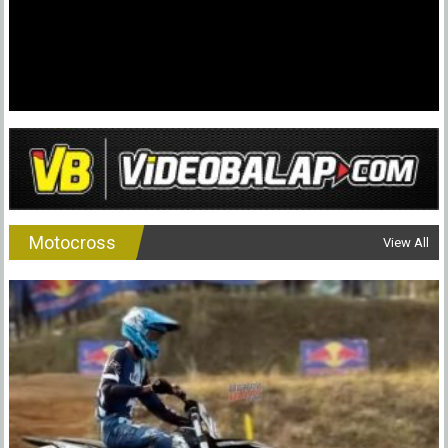
Jadi
Sosok
Penting
!
Motocross
View All