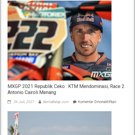
Keputu
Tim
ART
Kalima
Balap
OnePri
2022,
Apa
Alasan
?
MXGP 2021 Republik Ceko : KTM Mendominasi, Race 2
Antonio Cairoli Menang
pada
26 Juli, 2021
BeritaBalap.com
Komentar Dinonaktifkan
MXGP
2021
Republik
Ceko
:
KTM