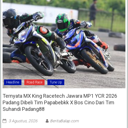
Headline
Road Race
Tune Up
Ternyata MX King Racetech Jawara MP1 YCR 2026
Padang Dibeli Tim Papabebkk X Bos Cino Dari Tim
Suhandi Padang88
3 Agustus, 2026
BeritaBalap.com