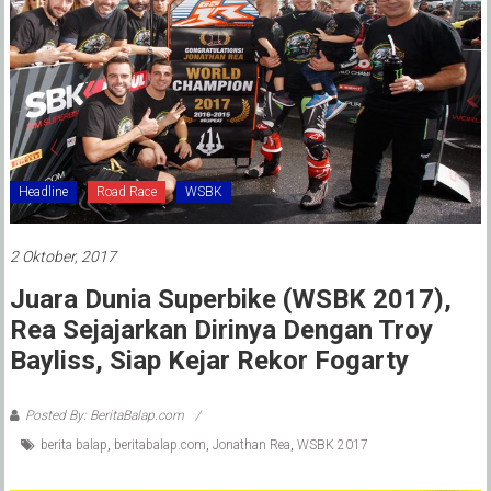
Headline
Road Race
WSBK
2 Oktober, 2017
Juara Dunia Superbike (WSBK 2017),
Rea Sejajarkan Dirinya Dengan Troy
Bayliss, Siap Kejar Rekor Fogarty
Posted By: BeritaBalap.com
berita balap
,
beritabalap.com
,
Jonathan Rea
,
WSBK 2017