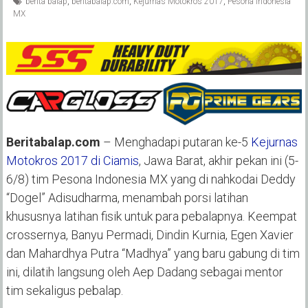
berita balap
,
beritabalap.com
,
Kejurnas Motokros 2017
,
Pesona Indonesia
MX
Beritabalap.com
– Menghadapi putaran ke-5
Kejurnas
Motokros 2017 di Ciamis
, Jawa Barat, akhir pekan ini (5-
6/8) tim Pesona Indonesia MX yang di nahkodai Deddy
“Dogel” Adisudharma, menambah porsi latihan
khususnya latihan fisik untuk para pebalapnya. Keempat
crossernya, Banyu Permadi, Dindin Kurnia, Egen Xavier
dan Mahardhya Putra “Madhya” yang baru gabung di tim
ini, dilatih langsung oleh Aep Dadang sebagai mentor
tim sekaligus pebalap.