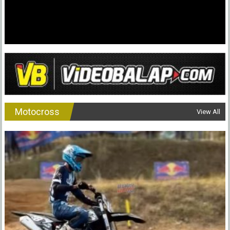
Balapan,
Panjang
Umur
dan
Sehat
Selalu
Motocross
View All