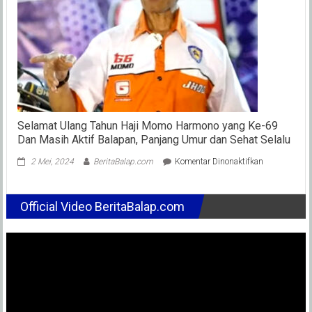
Jata
2
Seri
Selamat Ulang Tahun Haji Momo Harmono yang Ke-69
Dan Masih Aktif Balapan, Panjang Umur dan Sehat Selalu
pada
2 Mei, 2024
BeritaBalap.com
Komentar Dinonaktifkan
Selamat
Ulang
Tahun
Official Video BeritaBalap.com
Haji
Momo
Harmono
yang
Ke-
69
Dan
Masih
Aktif