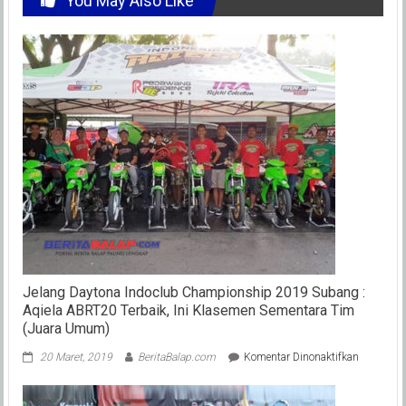
You May Also Like
Jelang Daytona Indoclub Championship 2019 Subang :
Aqiela ABRT20 Terbaik, Ini Klasemen Sementara Tim
(Juara Umum)
pada
20 Maret, 2019
BeritaBalap.com
Komentar Dinonaktifkan
Jelang
Daytona
Indoclub