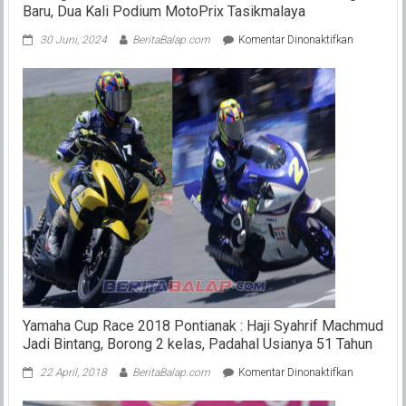
Baru, Dua Kali Podium MotoPrix Tasikmalaya
pada
30 Juni, 2024
BeritaBalap.com
Komentar Dinonaktifkan
Arai
Agaska
Buktikan
Kualitas
Master
Rem
VND
Yang
Baru,
Dua
Kali
Podium
MotoPrix
Tasikmala
Yamaha Cup Race 2018 Pontianak : Haji Syahrif Machmud
Jadi Bintang, Borong 2 kelas, Padahal Usianya 51 Tahun
pada
22 April, 2018
BeritaBalap.com
Komentar Dinonaktifkan
Yamaha
Cup