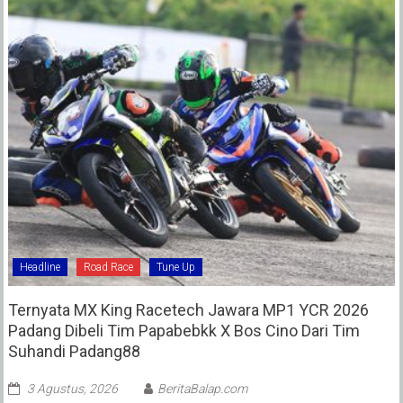
Headline
Road Race
Tune Up
Ternyata MX King Racetech Jawara MP1 YCR 2026
Padang Dibeli Tim Papabebkk X Bos Cino Dari Tim
Suhandi Padang88
3 Agustus, 2026
BeritaBalap.com