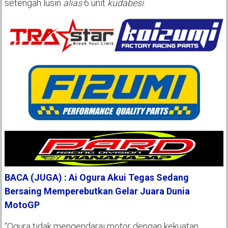
setengah lusin
alias
6 unit
kudabesi
.
BACA (JUGA) : Ai Ogura Akui Tegas Sedang
Bersaing Memperebutkan Gelar Juara Dunia
MotoGP
“Ogura tidak mengendarai motor dengan kekuatan,