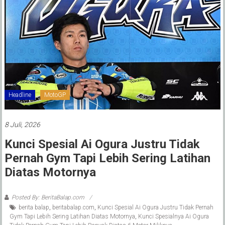
Headline
MotoGP
8 Juli, 2026
Kunci Spesial Ai Ogura Justru Tidak
Pernah Gym Tapi Lebih Sering Latihan
Diatas Motornya
Posted By: BeritaBalap.com
berita balap
,
beritabalap.com
,
Kunci Spesial Ai Ogura Justru Tidak Pernah
Gym Tapi Lebih Sering Latihan Diatas Motornya
,
Kunci Spesialnya Ai Ogura