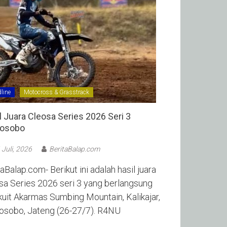
line
Motocross & Grasstrack
l Juara Cleosa Series 2026 Seri 3
sobo ‎
 Juli, 2026
BeritaBalap.com
aBalap.com- Berikut ini adalah hasil juara
sa Series 2026 seri 3 yang berlangsung
rkuit Akarmas Sumbing Mountain, Kalikajar,
sobo, Jateng (26-27/7). R4NU