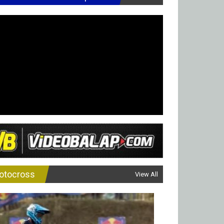
otocross
View All