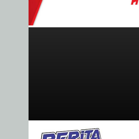
BeritaBalap.com