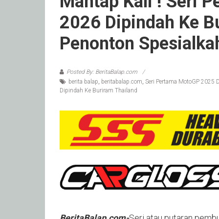
Mantap Kali ! Seri
2026 Dipindah Ke Bu
Penonton Spesialka
Posted By: BeritaBalap.com
berita balap
,
beritabalap.com
,
Seri Pertama MotoGP 2025 D
Dipindah Ke Buriram Thailand
BeritaBalap.com-
Seri atau putaran pemb