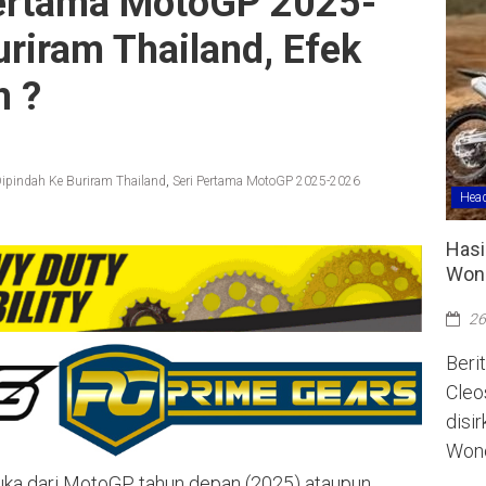
 Pertama MotoGP 2025-
riram Thailand, Efek
h ?
ipindah Ke Buriram Thailand
,
Seri Pertama MotoGP 2025-2026
Head
Hasi
Wono
26
Berit
Cleo
disi
Wono
uka dari MotoGP tahun depan (2025) ataupun