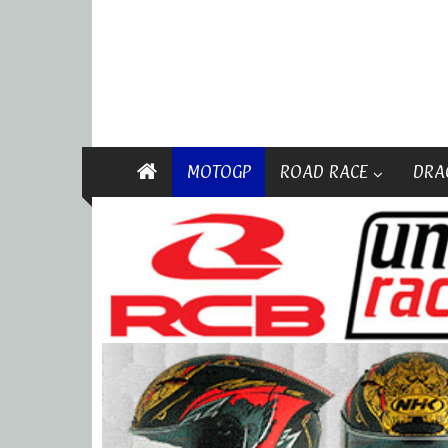
MOTOGP
ROAD RACE
DRA